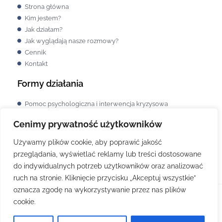
Strona główna
Kim jestem?
Jak działam?
Jak wyglądają nasze rozmowy?
Cennik
Kontakt
Formy działania
Pomoc psychologiczna i interwencja kryzysowa
Terapia rodzinna i środowiskowa
Cenimy prywatność użytkowników
Terapia w trzech podejściach
Psycholog dziecięcy
Używamy plików cookie, aby poprawić jakość
Testy psychologiczne
przeglądania, wyświetlać reklamy lub treści dostosowane
Coach (Life & Business)
do indywidualnych potrzeb użytkowników oraz analizować
ruch na stronie. Kliknięcie przycisku „Akceptuj wszystkie”
oznacza zgodę na wykorzystywanie przez nas plików
Copyright © 2024 patrycja-wozniak.pl | stworzono w ramach kursu
atwi.pl
cookie.
Polityka Prywatności
|
Regulamin Strony
|
Polityka ochrony małoletnich |