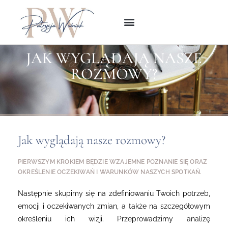
JAK WYGLĄDAJĄ NASZE
Patrycja Woźniak
ROZMOWY?
Jak wyglądają nasze rozmowy?
PIERWSZYM KROKIEM BĘDZIE WZAJEMNE POZNANIE SIĘ ORAZ
OKREŚLENIE OCZEKIWAŃ I WARUNKÓW NASZYCH SPOTKAŃ.
Następnie skupimy się na zdefiniowaniu Twoich potrzeb,
emocji i 0czekiwanych zmian, a także na szczegółowym
określeniu ich wizji. Przeprowadzimy analizę