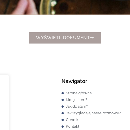
WYŚWIETL DOKUMENT
Nawigator
Strona główna
Kim jestem?
Jak działam?
ć
Jak wyglądają nasze rozmowy?
Cennik
Kontakt